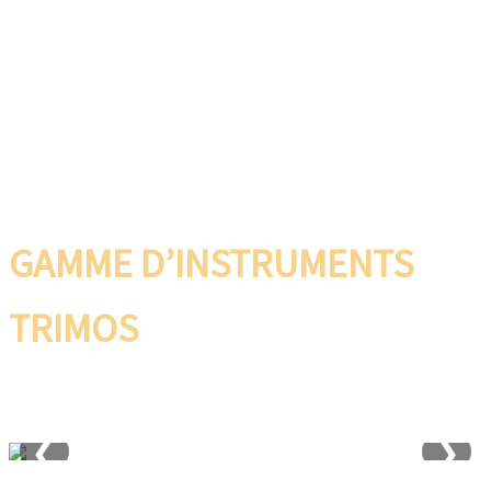
GAMME D’INSTRUMENTS
TRIMOS
Colonnes de mesure Séries V1 à V9 Précision
jusqu'à 0.001mm Hauteur jusqu'à 1100mm
❮
❯