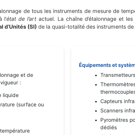
talonnage de tous les instruments de mesure de temp
 l’
état de l’art
actuel. La chaîne d’étalonnage et le
 d’Unités (SI)
de la quasi-totalité des instruments d
Équipements et systè
lonnage et de
Transmetteurs
vigueur :
Thermomètres 
thermocouple
 liquide
Capteurs infr
ature (surface ou
Scanners infr
Pyromètres po
dédiés
 température