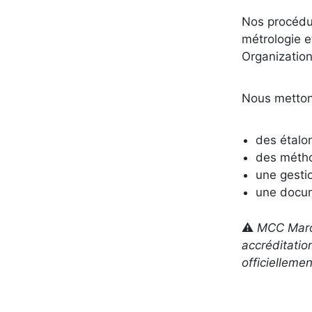
Nos procédu
métrologie 
Organization
Nous metton
des étalo
des métho
une gestio
une docum
⚠️
MCC Maro
accréditatio
officielleme