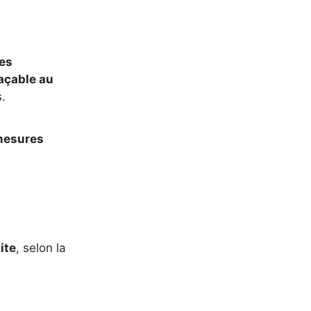
les
açable au
.
 mesures
ite
, selon la