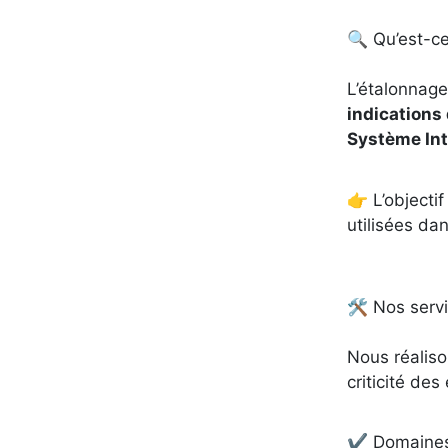
🔍 Qu’est-ce
L’étalonnage
indications
Système Inte
👉 L’objectif
utilisées dan
🛠️ Nos serv
Nous réaliso
criticité de
✔️ Domaines