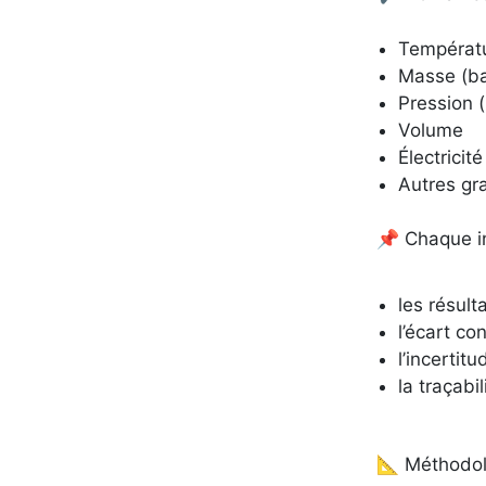
Températu
Masse (ba
Pression 
Volume
Électricit
Autres gr
📌 Chaque i
les résul
l’écart co
l’incertit
la traçabi
📐 Méthodol