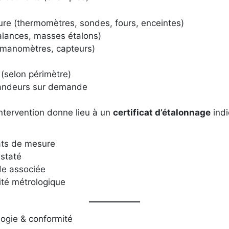
re (thermomètres, sondes, fours, enceintes)
lances, masses étalons)
(manomètres, capteurs)
é (selon périmètre)
andeurs sur demande
ntervention donne lieu à un
certificat d’étalonnage
indi
tats de mesure
nstaté
ude associée
lité métrologique
ogie & conformité