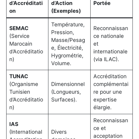
d’Accréditati
d’Action
Portée
on
(Exemples)
Température,
SEMAC
Reconnaissan
Pression,
(Service
ce nationale
Masse/Pesag
Marocain
et
e, Électricité,
d’Accréditatio
internationale
Hygrométrie,
n)
(via ILAC).
Volume.
TUNAC
Accréditation
(Organisme
Dimensionnel
complémentai
Tunisien
(Longueurs,
re pour une
d’Accréditatio
Surfaces).
expertise
n)
élargie.
Reconnaissan
IAS
ce et
(International
Divers
acceptation