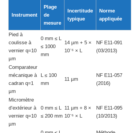
Plage
Incertitude
Norme
Instrument
de
typique
appliquée
mesure
Pied à
0 mm ≤ L
coulisse à
14 µm + 5 ×
NF E11-091
≤ 1000
vernier q=10
10⁻⁶ × L
(03/2013)
mm
µm
Comparateur
mécanique à
L ≤ 100
NF E11-057
11 µm
cadran q=1
mm
(2016)
µm
Micromètre
d’extérieur à
0 mm ≤ L
11 µm + 8 ×
NF E11-095
vernier q=10
≤ 200 mm
10⁻⁶ × L
(10/2013)
µm
0 mm ≤ L
Méthode