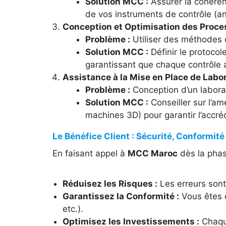
Solution MCC :
Assurer la cohéren
de vos instruments de contrôle (ana
Conception et Optimisation des Process
Problème :
Utiliser des méthodes 
Solution MCC :
Définir le protocol
garantissant que chaque contrôle 
Assistance à la Mise en Place de Labor
Problème :
Conception d’un labora
Solution MCC :
Conseiller sur l’a
machines 3D) pour garantir l’accré
Le Bénéfice Client : Sécurité, Conformité
En faisant appel à
MCC Maroc
dès la phas
Réduisez les Risques :
Les erreurs sont
Garantissez la Conformité :
Vous êtes c
etc.).
Optimisez les Investissements :
Chaque