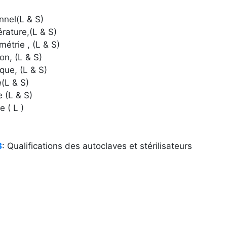
nnel(L & S)
rature,(L & S)
métrie , (L & S)
on, (L & S)
ique, (L & S)
(L & S)
 (L & S)
e ( L )
3
: Qualifications des autoclaves et stérilisateurs