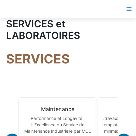
Aller
au
contenu
SERVICES et
LABORATOIRES
SERVICES
Maintenance
Con
Performance et Longévité :
.travaux-grid { d
L’Excellence du Service de
template-columns
Maintenance Industrielle par MCC
minmax(260px, 1