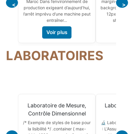
Maroc Dans l’environnement de
margin-top: 30px;
<
>
production exigeant d’aujourd’hui,
background: #ffff
l’arrêt imprévu d’une machine peut
12px; overflo
entraîner…
shadow: 0
Voir plus
Voir
LABORATOIRES
Laboratoire de Mesure,
Laboratoire
Contrôle Dimensionnel
qua
/* Exemple de styles de base pour
🔬 Laboratoire d
la lisibilité */ .container { max-
: L'Assurance de