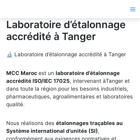
Aller
au
contenu
Laboratoire d’étalonnage
accrédité à Tanger
🔬 Laboratoire d’étalonnage accrédité à Tanger
MCC Maroc
est un
laboratoire d’étalonnage
accrédité ISO/IEC 17025
, intervenant àTanger et
dans toute la région pour les besoins industriels,
pharmaceutiques, agroalimentaires et laboratoires
qualité.
Nous réalisons des
étalonnages traçables au
Système international d’unités (SI)
,
conformément aux exigences normatives et