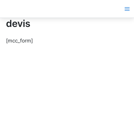
Aller
au
contenu
devis
[mcc_form]