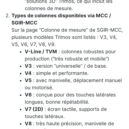
“solutions 3D” Trimos, ce qui inclut les
colonnes de mesure.
Types de colonnes disponibles via MCC /
SGIR-MCC
Sur la page “Colonne de mesure” de SGIR-MCC,
plusieurs modèles Trimos sont listés : V3, V4,
V5, V6, V7, V8, V9.
V-Line / TVM
: colonnes robustes pour
production (“très robuste et mobile”)
V3
: version “universelle” / de base.
V4
: simple et performante.
V5
: avec manivelle, déplacement manuel
ou motorisé.
V6
: conçue pour des touches latérales
longues, bonne répétabilité.
V7 (2D)
: écran tactile, supports de
touches latéraux.
V8
: très haute précision, manivelle de